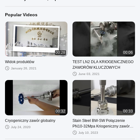
Popular Videos
00:28
00:06
Widok produktów
TEST LN2 DLA KRIOGENICZNEGO
ZAWORÓW KLUCZOWYCH
January 26, 2021
June 03, 2021
00:32
00:33
Cryogeniczny zawór globalny
Stain Steel BW-SW Połączenie
PN10-32Mpa Kriogeniczny zawór
July 24, 2020
kulowy wysokiego ciśnienia
July 10, 2023