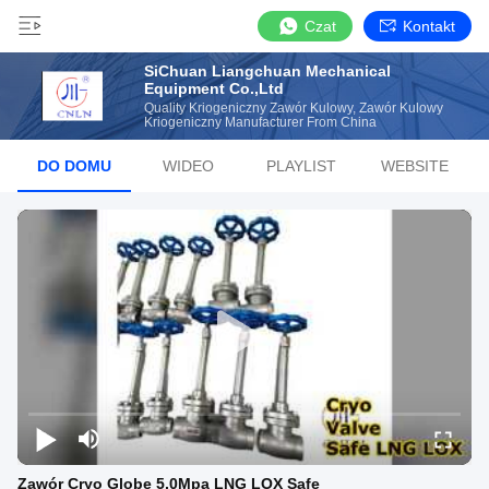
Czat
Kontakt
SiChuan Liangchuan Mechanical
Equipment Co.,Ltd
Quality Kriogeniczny Zawór Kulowy, Zawór Kulowy
Kriogeniczny Manufacturer From China
DO DOMU
WIDEO
PLAYLIST
WEBSITE
Zawór Cryo Globe 5,0Mpa LNG LOX Safe