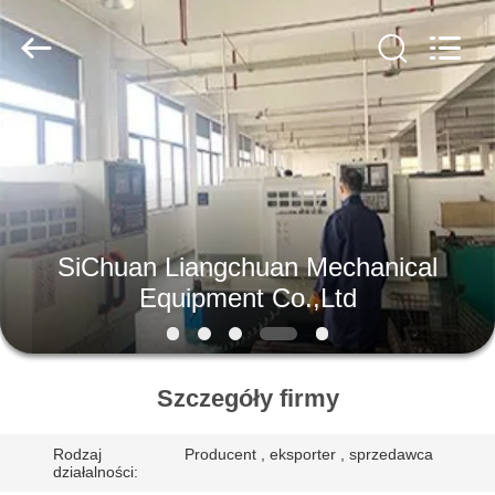
SiChuan
Liangchuan
Mechanical
Equipment
Co.,Ltd.
All
Rights
Reserved.
DOM
PRODUKTY
FILMY
SiChuan Liangchuan Mechanical
Equipment Co.,Ltd
O
NAS
Szczegóły firmy
WYCIECZKA
Rodzaj
Producent , eksporter , sprzedawca
PO
działalności: