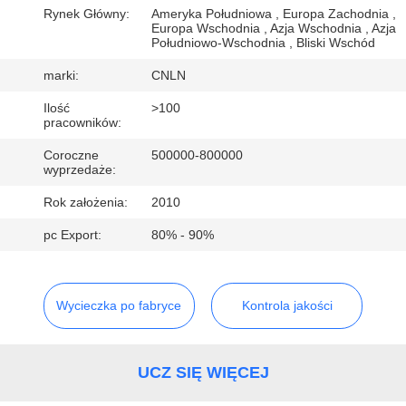
FABRYCE
Rynek Główny:
Ameryka Południowa , Europa Zachodnia ,
Europa Wschodnia , Azja Wschodnia , Azja
Południowo-Wschodnia , Bliski Wschód
KONTROLA
marki:
CNLN
JAKOŚCI
Ilość
>100
pracowników:
SKONTAKTUJ
Coroczne
500000-800000
wyprzedaże:
SIĘ
Rok założenia:
2010
Z
NAMI
pc Export:
80% - 90%
AKTUALNOŚCI
Wycieczka po fabryce
Kontrola jakości
SPRAWY
UCZ SIĘ WIĘCEJ