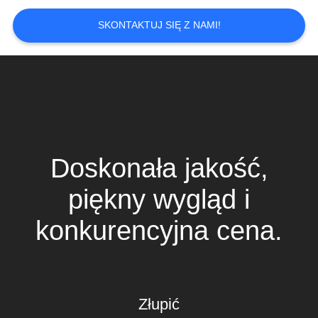
POPROSIĆ
O
SKONTAKTUJ SIĘ Z NAMI!
WYCENĘ
SITEMAP
POLITYKA
PRYWATNOŚCI
Doskonała jakość,
piękny wygląd i
konkurencyjna cena.
Złupić