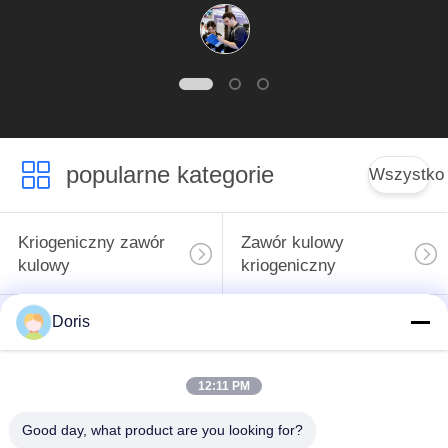
popularne kategorie
Wszystko
Kriogeniczny zawór
Zawór kulowy
kulowy
kriogeniczny
Doris
Zawór
Kriogeniczny zawór
bezpieczeństwa
zwrotny
kriogenicznego
12:11 PM
Zawór redukujący
Good day, what product are you looking for?
Kriogeniczny zawór