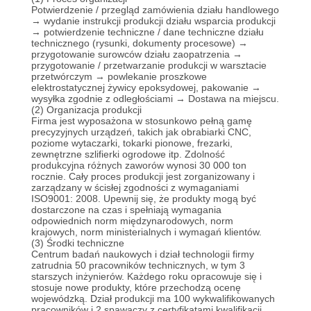
POPROSIĆ
Potwierdzenie / przegląd zamówienia działu handlowego
→ wydanie instrukcji produkcji działu wsparcia produkcji
O
→ potwierdzenie techniczne / dane techniczne działu
technicznego (rysunki, dokumenty procesowe) →
WYCENĘ
przygotowanie surowców działu zaopatrzenia →
przygotowanie / przetwarzanie produkcji w warsztacie
przetwórczym → powlekanie proszkowe
elektrostatycznej żywicy epoksydowej, pakowanie →
SITEMAP
wysyłka zgodnie z odległościami → Dostawa na miejscu.
(2) Organizacja produkcji
Firma jest wyposażona w stosunkowo pełną gamę
POLITYKA
precyzyjnych urządzeń, takich jak obrabiarki CNC,
poziome wytaczarki, tokarki pionowe, frezarki,
zewnętrzne szlifierki ogrodowe itp. Zdolność
PRYWATNOŚCI
produkcyjna różnych zaworów wynosi 30 000 ton
rocznie.
Cały proces produkcji jest zorganizowany i
zarządzany w ścisłej zgodności z wymaganiami
ISO9001: 2008. Upewnij się, że produkty mogą być
dostarczone na czas i spełniają wymagania
odpowiednich norm międzynarodowych, norm
krajowych, norm ministerialnych i wymagań klientów.
(3) Środki techniczne
Centrum badań naukowych i dział technologii firmy
zatrudnia 50 pracowników technicznych, w tym 3
starszych inżynierów.
Każdego roku opracowuje się i
stosuje nowe produkty, które przechodzą ocenę
wojewódzką.
Dział produkcji ma 100 wykwalifikowanych
pracowników i 2 spawaczy z certyfikatami kwalifikacji