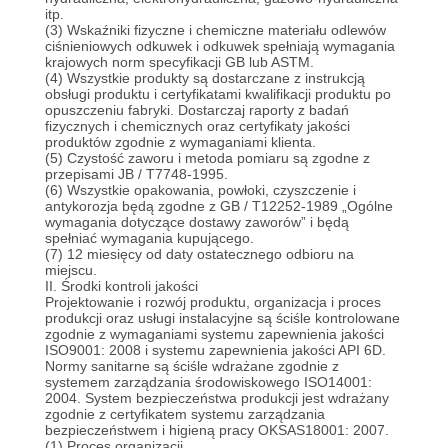
FABRYCE
itp.
(3) Wskaźniki fizyczne i chemiczne materiału odlewów
ciśnieniowych odkuwek i odkuwek spełniają wymagania
krajowych norm specyfikacji GB lub ASTM.
KONTROLA
(4) Wszystkie produkty są dostarczane z instrukcją
obsługi produktu i certyfikatami kwalifikacji produktu po
JAKOŚCI
opuszczeniu fabryki.
Dostarczaj raporty z badań
fizycznych i chemicznych oraz certyfikaty jakości
produktów zgodnie z wymaganiami klienta.
(5) Czystość zaworu i metoda pomiaru są zgodne z
SKONTAKTUJ
przepisami JB / T7748-1995.
(6) Wszystkie opakowania, powłoki, czyszczenie i
SIĘ
antykorozja będą zgodne z GB / T12252-1989 „Ogólne
wymagania dotyczące dostawy zaworów” i będą
Z
spełniać wymagania kupującego.
(7) 12 miesięcy od daty ostatecznego odbioru na
NAMI
miejscu.
II.
Środki kontroli jakości
Projektowanie i rozwój produktu, organizacja i proces
produkcji oraz usługi instalacyjne są ściśle kontrolowane
AKTUALNOŚCI
zgodnie z wymaganiami systemu zapewnienia jakości
ISO9001: 2008 i systemu zapewnienia jakości API 6D.
Normy sanitarne są ściśle wdrażane zgodnie z
systemem zarządzania środowiskowego ISO14001:
SPRAWY
2004.
System bezpieczeństwa produkcji jest wdrażany
zgodnie z certyfikatem systemu zarządzania
bezpieczeństwem i higieną pracy OKSAS18001: 2007.
(1) Proces organizacji