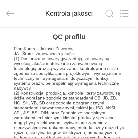
SiChuan
Liangchuan
Mechanical
Equipment
Kontrola jakości
Co.,Ltd.
All
Rights
Reserved.
DOM
QC profilu
Plan Kontroli Jakości Zaworów
PRODUKTY
JA .
Środki zapewniania jakości
(1) Dostarczone towary gwarantują, że towary są
wysokiej jakości materiałami i zaawansowaną
technologią oraz są wytwarzane i kontrolowane ściśle
FILMY
zgodnie ze specyfikacjami projektowymi, wymaganiami
technicznymi i wymaganiami dotyczącymi funkcji
systemu oraz w pełni spełniają wymagania techniczne
O
nabywcy.
(2) Konstrukcja, produkcja, kontrola i testy zaworów są
ściśle wdrażane zgodnie ze standardami GB, JB, ZB,
NAS
HG, SH, YB, SD oraz zgodnie z zagranicznymi
standardami zaawansowanymi, takimi jak ISO, ANSI,
API, JIS, BS i DIN;
oraz Zgodnie ze specjalnymi
WYCIECZKA
warunkami technicznymi klienta, produkty specjalne
mogą być projektowane i wytwarzane zgodnie z
rzeczywistymi warunkami pracy;
metoda jazdy może być
PO
ręczna, skrzynia biegów, elektryczna, pneumatyczna,
hydrauliczna, elektrohydrauliczna, gazowo-hydrauliczna