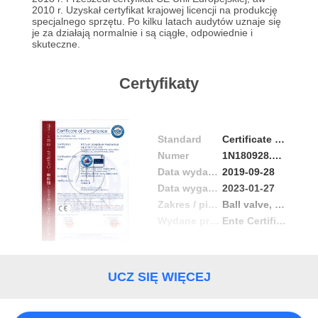
2010 r. Uzyskał certyfikat krajowej licencji na produkcję
specjalnego sprzętu. Po kilku latach audytów uznaje się
je za działają normalnie i są ciągłe, odpowiednie i
skuteczne.
Certyfikaty
Standard
Certificate of Compliance
Numer
1N180928.scltw49
Data wydania
2019-09-28
Data wygaśnięcia
2023-01-27
Zakres / piecyk
Ball valve, Gate valve,Globe valve,Check valve, Control valve,Emergency shuyoff valve,safety valve
Wydane przez
Ente Certificazione Macchine Srl
UCZ SIĘ WIĘCEJ