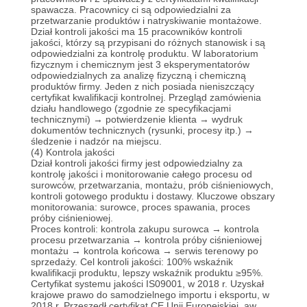
spawacza.
Pracownicy ci są odpowiedzialni za
przetwarzanie produktów i natryskiwanie montażowe.
Dział kontroli jakości ma 15 pracowników kontroli
jakości, którzy są przypisani do różnych stanowisk i są
odpowiedzialni za kontrolę produktu.
W laboratorium
fizycznym i chemicznym jest 3 eksperymentatorów
odpowiedzialnych za analizę fizyczną i chemiczną
produktów firmy.
Jeden z nich posiada nieniszczący
certyfikat kwalifikacji kontrolnej.
Przegląd zamówienia
działu handlowego (zgodnie ze specyfikacjami
technicznymi) → potwierdzenie klienta → wydruk
dokumentów technicznych (rysunki, procesy itp.) →
śledzenie i nadzór na miejscu.
(4) Kontrola jakości
Dział kontroli jakości firmy jest odpowiedzialny za
kontrolę jakości i monitorowanie całego procesu od
surowców, przetwarzania, montażu, prób ciśnieniowych,
kontroli gotowego produktu i dostawy.
Kluczowe obszary
monitorowania: surowce, proces spawania, proces
próby ciśnieniowej.
Proces kontroli: kontrola zakupu surowca → kontrola
procesu przetwarzania → kontrola próby ciśnieniowej
montażu → kontrola końcowa → serwis terenowy po
sprzedaży.
Cel kontroli jakości: 100% wskaźnik
kwalifikacji produktu, lepszy wskaźnik produktu ≥95%.
Certyfikat systemu jakości IS09001, w 2018 r. Uzyskał
krajowe prawo do samodzielnego importu i eksportu, w
2018 r. Przeszedł certyfikat CE Unii Europejskiej, aw