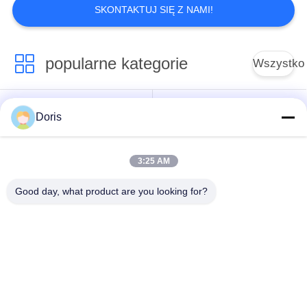
SKONTAKTUJ SIĘ Z NAMI!
popularne kategorie
Wszystko
Kriogeniczny zawór
Zawór kulowy
Doris
kulowy
kriogeniczny
3:25 AM
Zawór
Kriogeniczny zawór
bezpieczeństwa
zwrotny
Good day, what product are you looking for?
kriogenicznego
Zawór redukujący
Kriogeniczny zawór
ciśnienie
odcinający
kriogeniczne