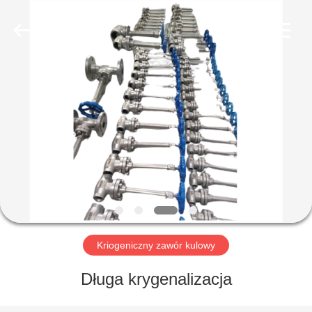
SiChuan
Liangchuan
Mechanical
Equipment
Co.,Ltd.
All
Rights
Reserved.
DOM
PRODUKTY
FILMY
O
NAS
Kriogeniczny zawór kulowy
WYCIECZKA
Długa krygenalizacja
PO