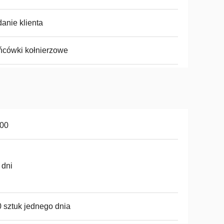
anie klienta
cówki kołnierzowe
100
 dni
 sztuk jednego dnia