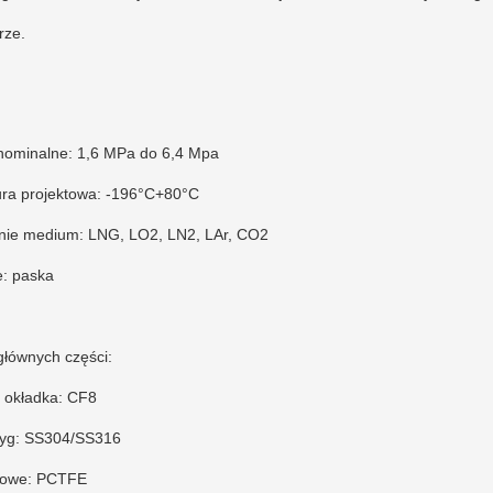
rze.
 nominalne: 1,6 MPa do 6,4 Mpa
ra projektowa: -196°C+80°C
ie medium: LNG, LO2, LN2, LAr, CO2
e: paska
głównych części:
 okładka: CF8
odyg: SS304/SS316
kowe: PCTFE