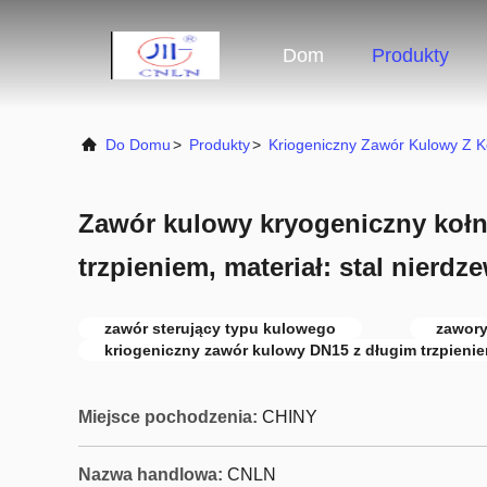
Dom
Produkty
Do Domu
>
Produkty
>
Kriogeniczny Zawór Kulowy Z K
Zawór kulowy kryogeniczny kołn
trzpieniem, materiał: stal nierd
zawór sterujący typu kulowego
zawory
kriogeniczny zawór kulowy DN15 z długim trzpieni
Miejsce pochodzenia:
CHINY
Nazwa handlowa:
CNLN