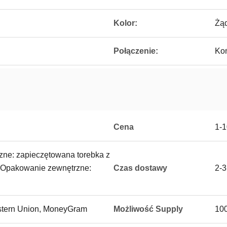
Kolor:
Żąd
Połączenie:
Koń
Cena
1-
ne: zapieczętowana torebka z
 Opakowanie zewnętrzne:
Czas dostawy
2-3
Western Union, MoneyGram
Możliwość Supply
100