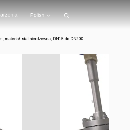
arzenia
Polish
em, materiał: stal nierdzewna, DN15 do DN200