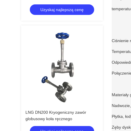
LOX/LN2/LAR/LCO2 -196~+80°C
temperatu
Uzyskaj najlepszą cenę
Ciśnienie
Temperatu
Odpowiedn
Połączeni
Materiały 
Nadwozie,
LNG DN200 Kryogeniczny zawór
Płytka, ł
globusowy koła ręcznego
Zęby dys