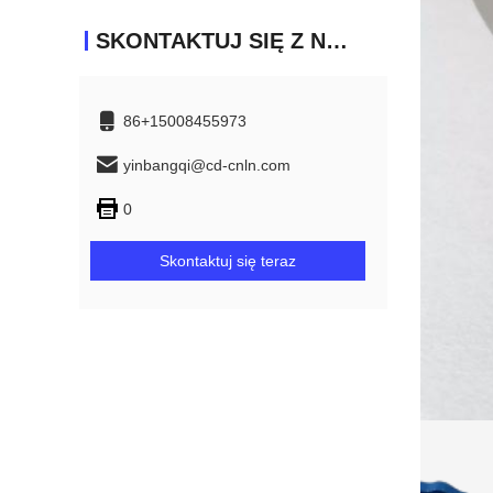
SKONTAKTUJ SIĘ Z NAMI
86+15008455973
yinbangqi@cd-cnln.com
0
Skontaktuj się teraz