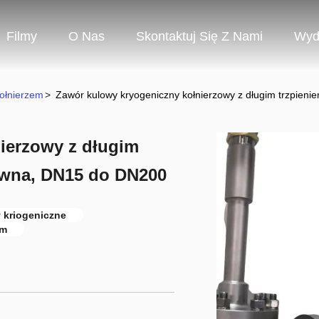
Filmy
O Nas
Skontaktuj Się Z Nami
Wyd
ołnierzem
>
Zawór kulowy kryogeniczny kołnierzowy z długim trzpieni
ierzowy z długim
zewna, DN15 do DN200
 kriogeniczne
em