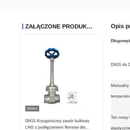
Opis p
ZAŁĄCZONE PRODUKTY
Długowęż
DN15 do D
Manualny k
temperatu
Wideo
Ten nowy t
DN15 Kryogeniczny zawór kulkowy
LNG z podłączeniem flensów dla
elastyczne