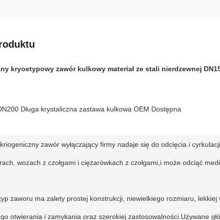
roduktu
ny kryoetypowy zawór kulkowy materiał ze stali nierdzewnej DN1
N200 Długa krystaliczna zastawa kulkowa OEM Dostępna
riogeniczny zawór wyłączający firmy nadaje się do odcięcia i cyrkula
rach, wozach z czołgami i ciężarówkach z czołgami,i może odciąć medi
yp zaworu ma zalety prostej konstrukcji, niewielkiego rozmiaru, lekkiej
go otwierania i zamykania oraz szerokiej zastosowalności.Używane głó