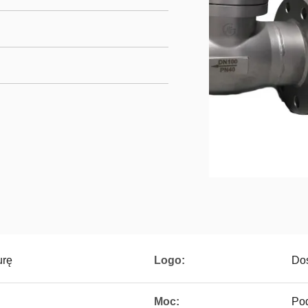
urę
Logo:
Dos
Moc:
Pod