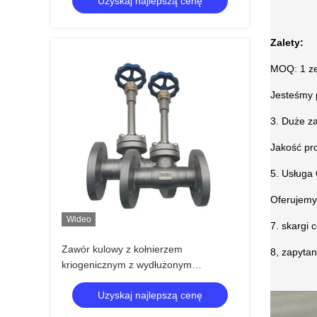
Uzyskaj najlepszą cenę
Zalety:
MOQ: 1 z
Jesteśmy 
3. Duże z
Jakość pr
5. Usługa
Oferujemy
Wideo
7. skargi 
Zawór kulowy z kołnierzem
8, zapytan
kriogenicznym z wydłużonym
trzpieniem i uchwytem koła
Uzyskaj najlepszą cenę