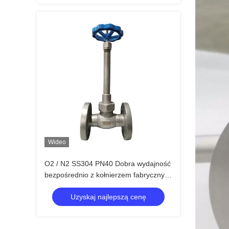
Wideo
O2 / N2 SS304 PN40 Dobra wydajność
bezpośrednio z kołnierzem fabrycznym
Kriogeniczny zawór kulowy z długim
Uzyskaj najlepszą cenę
trzpieniem