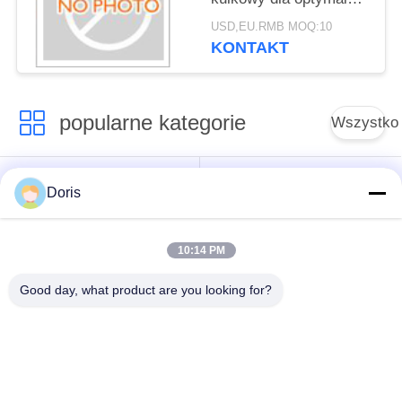
wydajności w
USD,EU.RMB MOQ:10
środowiskach o niskiej
KONTAKT
temperaturze
popularne kategorie
Wszystko
Kriogeniczny zawór
Zawór kulowy
Doris
kulowy
kriogeniczny
10:14 PM
Zawór
Kriogeniczny zawór
bezpieczeństwa
zwrotny
Good day, what product are you looking for?
kriogenicznego
Zawór redukujący
Kriogeniczny zawór
ciśnienie
odcinający
kriogeniczne