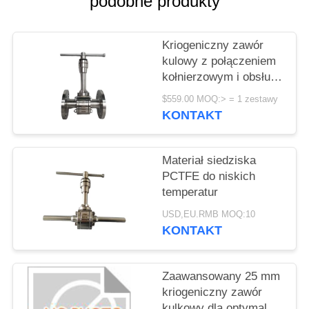
podobne produkty
POPROSIĆ
O
Kriogeniczny zawór
WYCENĘ
kulowy z połączeniem
kołnierzowym i obsługą
SITEMAP
ręczną, odpowiedni dla
$559.00 MOQ:> = 1 zestawy
LNG, LN2, LAr
KONTAKT
POLITYKA
PRYWATNOŚCI
Materiał siedziska
PCTFE do niskich
temperatur
USD,EU.RMB MOQ:10
KONTAKT
Zaawansowany 25 mm
kriogeniczny zawór
kulkowy dla optymalnej