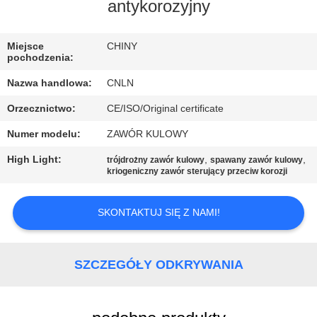
FABRYCE
antykorozyjny
KONTROLA
Miejsce
CHINY
pochodzenia:
JAKOŚCI
Nazwa handlowa:
CNLN
Orzecznictwo:
CE/ISO/Original certificate
SKONTAKTUJ
Numer modelu:
ZAWÓR KULOWY
SIĘ
Z
High Light:
,
,
trójdrożny zawór kulowy
spawany zawór kulowy
kriogeniczny zawór sterujący przeciw korozji
NAMI
SKONTAKTUJ SIĘ Z NAMI!
AKTUALNOŚCI
SZCZEGÓŁY ODKRYWANIA
SPRAWY