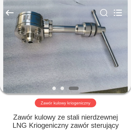
SiChuan
Liangchuan
Mechanical
Equipment
Co.,Ltd.
All
Rights
Reserved.
DOM
PRODUKTY
FILMY
O
NAS
Zawór kulowy kriogeniczny
WYCIECZKA
Zawór kulowy ze stali nierdzewnej
PO
LNG Kriogeniczny zawór sterujący