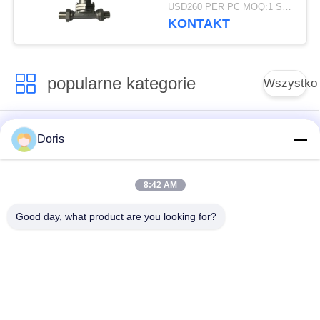
Zawór regulatora
USD260 PER PC MOQ:1 SZT.
ciśnienia gazu
KONTAKT
popularne kategorie
Wszystko
Kriogeniczny zawór
Zawór kulowy
Doris
kulowy
kriogeniczny
8:42 AM
Zawór
Kriogeniczny zawór
bezpieczeństwa
zwrotny
Good day, what product are you looking for?
kriogenicznego
Zawór redukujący
Kriogeniczny zawór
ciśnienie
odcinający
kriogeniczne