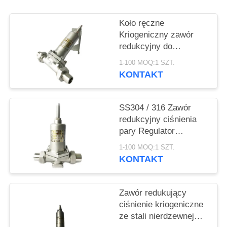
POPROSIĆ
O
Koło ręczne
WYCENĘ
Kriogeniczny zawór
redukcyjny do
spawania Typ do
1-100 MOQ:1 SZT.
SITEMAP
zbiornika LNG O2
KONTAKT
POLITYKA
SS304 / 316 Zawór
PRYWATNOŚCI
redukcyjny ciśnienia
pary Regulator
obniżający niską
1-100 MOQ:1 SZT.
temperaturę
KONTAKT
Zawór redukujący
ciśnienie kriogeniczne
ze stali nierdzewnej