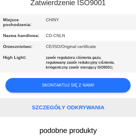
FABRYCE
Zatwierdzenie ISO9001
KONTROLA
Miejsce
CHINY
pochodzenia:
JAKOŚCI
Nazwa handlowa:
CD-CNLN
Orzecznictwo:
CE/ISO/Original certificate
SKONTAKTUJ
High Light:
,
zawór regulatora ciśnienia gazu
SIĘ
,
regulowany zawór redukcyjny ciśnienia
kriogeniczny zawór sterujący ISO9001;
Z
NAMI
SKONTAKTUJ SIĘ Z NAMI!
AKTUALNOŚCI
SZCZEGÓŁY ODKRYWANIA
SPRAWY
podobne produkty