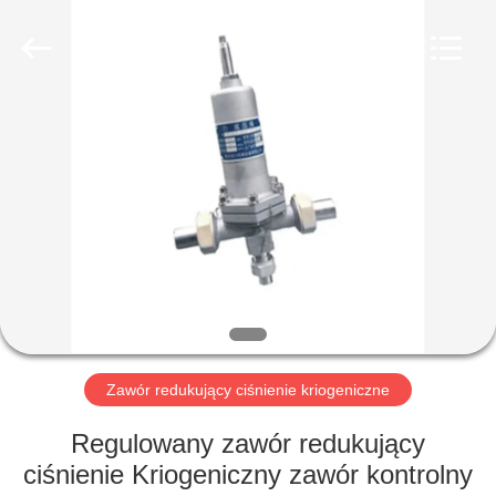
SiChuan
Liangchuan
Mechanical
Equipment
Co.,Ltd.
All
Rights
Reserved.
DOM
PRODUKTY
FILMY
O
NAS
Zawór redukujący ciśnienie kriogeniczne
WYCIECZKA
Regulowany zawór redukujący
PO
ciśnienie Kriogeniczny zawór kontrolny