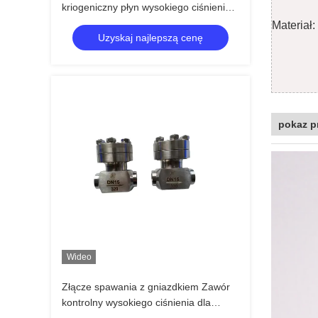
kriogeniczny płyn wysokiego ciśnienia
Zawór kontrolny, zawór kulkowy PN320
Materiał:
Uzyskaj najlepszą cenę
Wysoka jakość
pokaz p
Wideo
Złącze spawania z gniazdkiem Zawór
kontrolny wysokiego ciśnienia dla