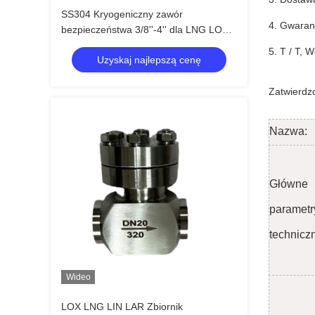
SS304 Kryogeniczny zawór
4. Gwaranc
bezpieczeństwa 3/8''-4'' dla LNG LOX
LIN LAR
5. T / T, 
Uzyskaj najlepszą cenę
Zatwierdz
Nazwa:
Główne
parametr
technicz
Wideo
LOX LNG LIN LAR Zbiornik