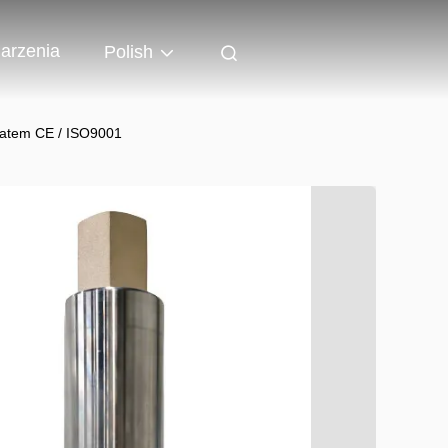
arzenia
Polish
ikatem CE / ISO9001