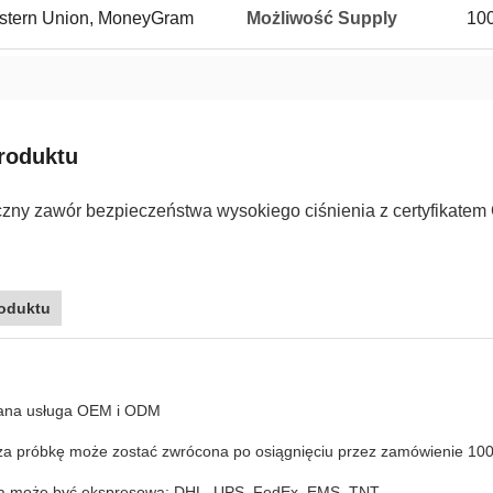
Western Union, MoneyGram
Możliwość Supply
100
roduktu
czny zawór bezpieczeństwa wysokiego ciśnienia z certyfikatem
oduktu
ana usługa OEM i ODM
 za próbkę może zostać zwrócona po osiągnięciu przez zamówienie 10
a może być ekspresowa: DHL, UPS, FedEx, EMS, TNT.