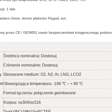
ja: 1 lata
Western Union, termin płatności Paypal, ect;
ony przez CE / ISO9001 zawór bezpieczeństwa kriogenicznego podnosz
Średnica nominalna: Dostosuj
Ciśnienie nominalne: Dostosuj
y
Stosowane medium: O2, N2, Ar, LNG, LCO2
ne
Obowiązująca temperatura: -196 ℃ ~ + 80 ℃
Format łączenia: połączenie gwintowane
Korpus: ss304/ss316
Dysk:
06Cr19Ni10+PCTFE