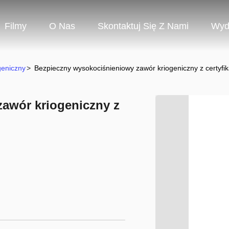
Filmy
O Nas
Skontaktuj Się Z Nami
Wyd
geniczny
>
Bezpieczny wysokociśnieniowy zawór kriogeniczny z certyf
awór kriogeniczny z