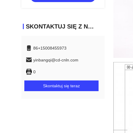
SKONTAKTUJ SIĘ Z NAMI
86+15008455973
yinbangqi@cd-cnln.com
0
Skontaktuj się teraz