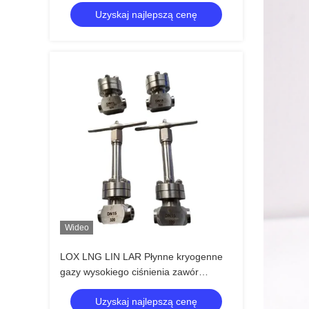
płynnych gazów kryogenicznych Zawór
Uzyskaj najlepszą cenę
Lox Lng Lin PN320
Wideo
LOX LNG LIN LAR Płynne kryogenne
gazy wysokiego ciśnienia zawór
kontrolny, zawór kulkowy PN320 SS304
Uzyskaj najlepszą cenę