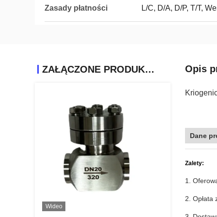
Zasady płatności
L/C, D/A, D/P, T/T, 
Opis p
ZAŁĄCZONE PRODUKTY
Kriogeni
Dane pr
Zalety:
1. Oferow
2. Opłata
Wideo
3. Dostaw