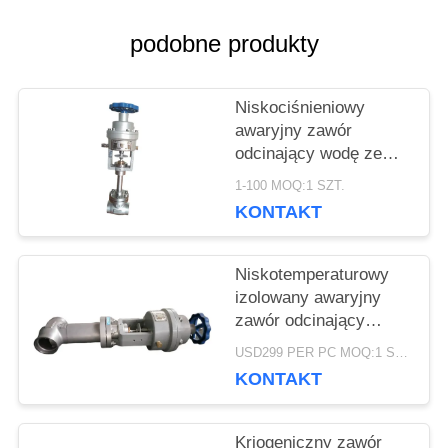
AKTUALNOŚCI
podobne produkty
SPRAWY
Niskociśnieniowy
awaryjny zawór
odcinający wodę ze
POPROSIĆ
stali nierdzewnej
1-100 MOQ:1 SZT.
Zatwierdzony ISO9001
O
KONTAKT
WYCENĘ
Niskotemperaturowy
izolowany awaryjny
zawór odcinający
SITEMAP
spawany typu DN10 -
USD299 PER PC MOQ:1 SZT.
40 mm
KONTAKT
POLITYKA
PRYWATNOŚCI
Kriogeniczny zawór