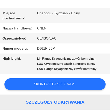
PO
Miejsce
Chengdu - Syczuan - Chiny
pochodzenia:
FABRYCE
Nazwa handlowa:
CNLN
KONTROLA
Orzecznictwo:
CE/ISO/EAC
JAKOŚCI
Numer modelu:
DJ61F-50P
High Light:
,
Lin Flange Kryogeniczny zawór kontrolny
,
LOX Kryogeniczny zawór kontrolny flensy
SKONTAKTUJ
LAR Flange Kryogeniczny zawór kontrolny
SIĘ
SKONTAKTUJ SIĘ Z NAMI!
Z
NAMI
SZCZEGÓŁY ODKRYWANIA