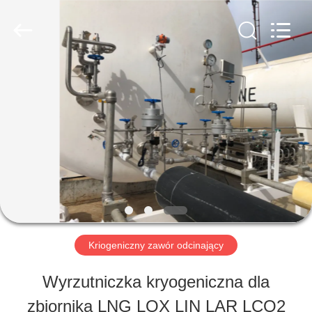
SiChuan
Liangchuan
Mechanical
Equipment
Co.,Ltd.
All
DOM
Rights
Reserved.
PRODUKTY
FILMY
O
Kriogeniczny zawór odcinający
NAS
Wyrzutniczka kryogeniczna dla
zbiornika LNG LOX LIN LAR LCO2
WYCIECZKA